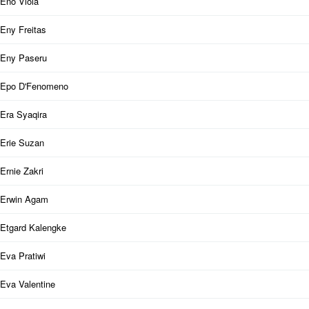
Eno Viola
Eny Freitas
Eny Paseru
Epo D'Fenomeno
Era Syaqira
Erie Suzan
Ernie Zakri
Erwin Agam
Etgard Kalengke
Eva Pratiwi
Eva Valentine