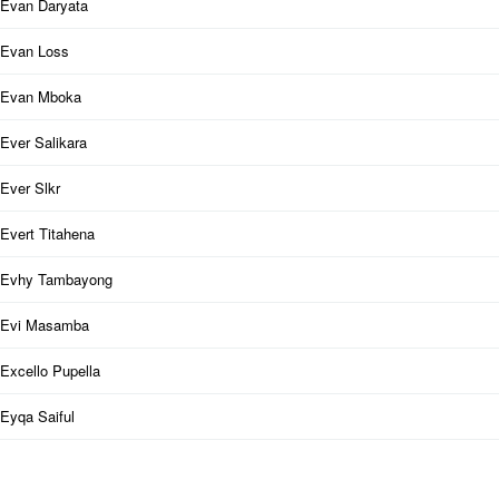
Evan Daryata
Evan Loss
Evan Mboka
Ever Salikara
Ever Slkr
Evert Titahena
Evhy Tambayong
Evi Masamba
Excello Pupella
Eyqa Saiful