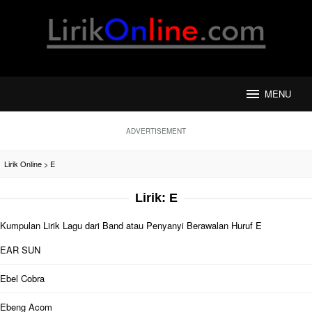
Loncat
ke
konten
MENU
ADVERTISEMENT
Lirik Online
>
E
Lirik:
E
Kumpulan Lirik Lagu dari Band atau Penyanyi Berawalan Huruf E
EAR SUN
Ebel Cobra
Ebeng Acom