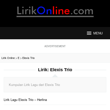
Loncat
ke
konten
MENU
ADVERTISEMENT
Lirik Online
>
E
>
Elexis Trio
Lirik:
Elexis Trio
Kumpulan Lirik Lagu dari Elexis Trio
Lirik Lagu Elexis Trio – Herlina