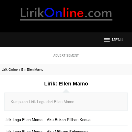
Loncat
ke
konten
MENU
ADVERTISEMENT
Lirik Online
>
E
>
Ellen Mamo
Lirik:
Ellen Mamo
Kumpulan Lirik Lagu dari Ellen Mamo
Lirik Lagu Ellen Mamo – Aku Bukan Pilihan Kedua
Lirik Lagu Ellen Mamo – Aku Milikmu Selamanya