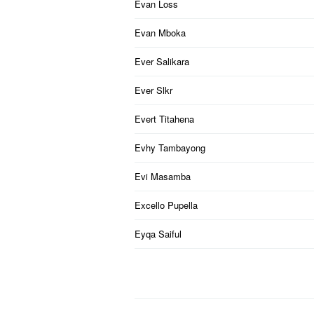
Evan Loss
Evan Mboka
Ever Salikara
Ever Slkr
Evert Titahena
Evhy Tambayong
Evi Masamba
Excello Pupella
Eyqa Saiful