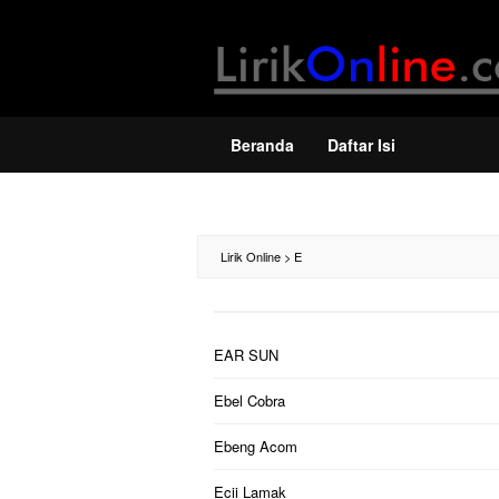
Loncat
ke
konten
Beranda
Daftar Isi
Lirik Online
>
E
EAR SUN
Ebel Cobra
Ebeng Acom
Ecii Lamak