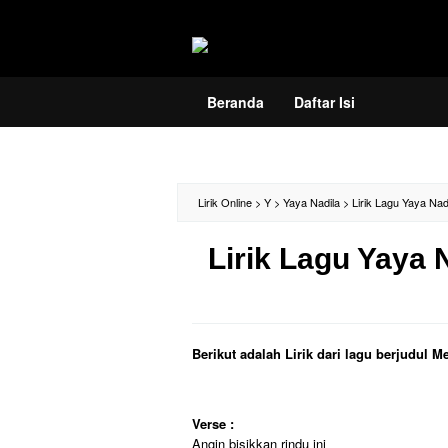
Loncat
ke
konten
Beranda
Daftar Isi
Lirik Online
>
Y
>
Yaya Nadila
>
Lirik Lagu Yaya Na
Lirik Lagu Yaya
Berikut adalah Lirik dari lagu berjudul
Verse :
Angin bisikkan rindu ini