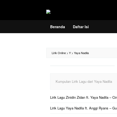
Loncat
ke
konten
Beranda
Daftar Isi
Lirik Online
>
Y
>
Yaya Nadila
Kumpulan Lirik Lagu dari Yaya Nadila
Lirik Lagu Zinidin Zidan ft. Yaya Nadila – Ci
Lirik Lagu Yaya Nadila ft. Anggi Ryans – G