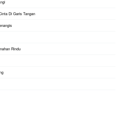
ngi
 Cinta Di Garis Tangan
enangis
Menahan Rindu
ng