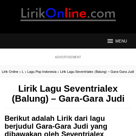
Loncat
ke
konten
MENU
ADVERTISEMENT
Lirik Online
>
L
>
Lagu Pop Indonesia
>
Lirik Lagu Seventrialex (Balung) – Gara-Gara Judi
Lirik Lagu Seventrialex
(Balung) – Gara-Gara Judi
Berikut adalah Lirik dari lagu
berjudul Gara-Gara Judi yang
dibawakan oleh Seventrialex