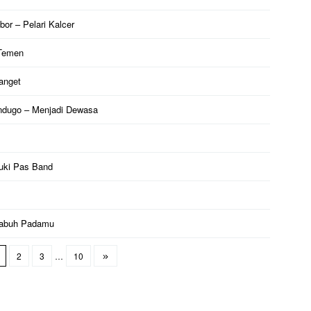
bor – Pelari Kalcer
 Temen
anget
andugo – Menjadi Dewasa
Yuki Pas Band
rlabuh Padamu
2
3
…
10