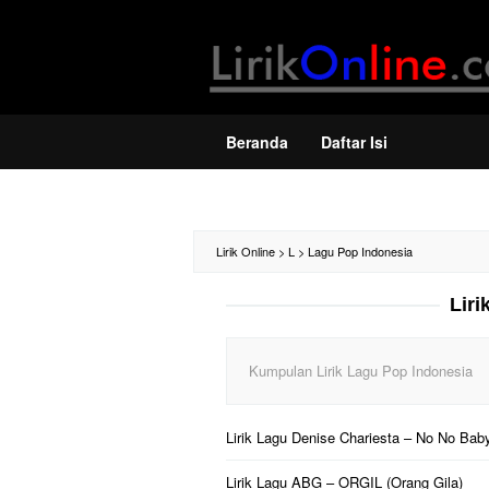
Loncat
ke
konten
Beranda
Daftar Isi
Lirik Online
>
L
>
Lagu Pop Indonesia
Liri
Kumpulan Lirik Lagu Pop Indonesia
Lirik Lagu Denise Chariesta – No No Bab
Lirik Lagu ABG – ORGIL (Orang Gila)