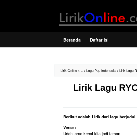
Loncat
ke
konten
Beranda
Daftar Isi
Lirik Online
>
L
>
Lagu Pop Indonesia
>
Lirik Lagu 
Lirik Lagu RYO
Berikut adalah Lirik dari lagu berjud
Verse :
Udah lama kenal kita jadi teman