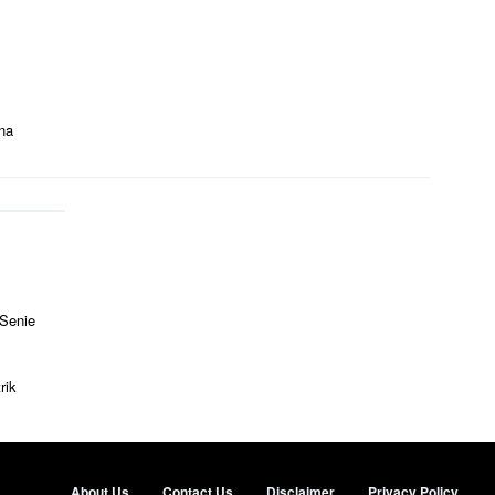
ina
 Senie
rik
About Us
Contact Us
Disclaimer
Privacy Policy