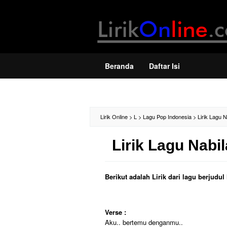
Loncat
ke
konten
Beranda
Daftar Isi
Lirik Online
>
L
>
Lagu Pop Indonesia
>
Lirik Lagu 
Lirik Lagu Nabi
Berikut adalah Lirik dari lagu berjudu
Verse :
Aku.. bertemu denganmu..