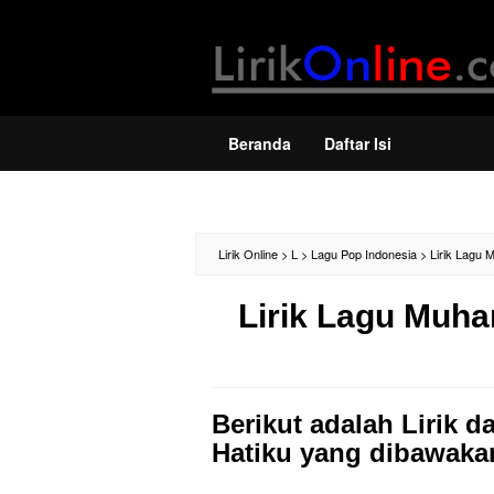
Loncat
ke
konten
Beranda
Daftar Isi
Lirik Online
>
L
>
Lagu Pop Indonesia
>
Lirik Lagu 
Lirik Lagu Muh
Berikut adalah Lirik d
Hatiku yang dibawaka