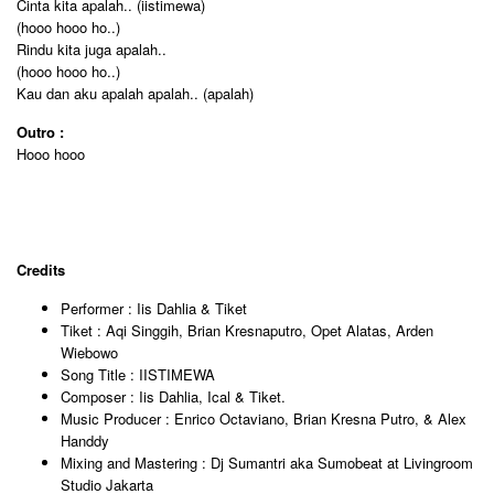
Cinta kita apalah.. (iistimewa)
(hooo hooo ho..)
Rindu kita juga apalah..
(hooo hooo ho..)
Kau dan aku apalah apalah.. (apalah)
Outro :
Hooo hooo
Credits
Performer : Iis Dahlia & Tiket
Tiket : Aqi Singgih, Brian Kresnaputro, Opet Alatas, Arden
Wiebowo
Song Title : IISTIMEWA
Composer : Iis Dahlia, Ical & Tiket.
Music Producer : Enrico Octaviano, Brian Kresna Putro, & Alex
Handdy
Mixing and Mastering : Dj Sumantri aka Sumobeat at Livingroom
Studio Jakarta