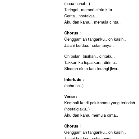
(haaa hahah..)
Teringat, memori cinta kita
Cerita.. nostalgia..
Aku dan kamu.. memula cinta..
Chorus :
Genggamlah tanganku.. oh kasih..
Jalani berdua.. selamanya..
Oh bulan, bisikan.. cintaku..
Takkan ku lepaskan.. dirimu..
Sinaran cinta kan terangi jiwa..
Interlude :
(haha ha..)
Verse :
Kembali ku di pelukanmu yang terindah..
(nostalgiaku..)
Aku dan kamu memula cinta..
Chorus :
Genggamlah tanganku.. oh kasih..
Jalani berdua.. selamanya..