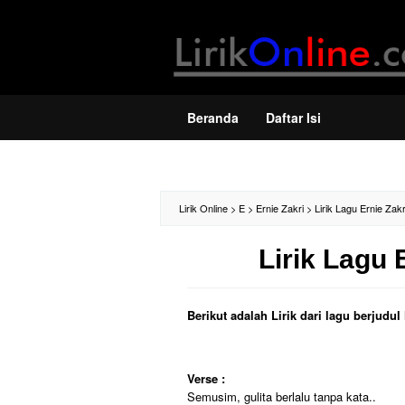
Loncat
ke
konten
Beranda
Daftar Isi
Lirik Online
>
E
>
Ernie Zakri
>
Lirik Lagu Ernie Zakr
Lirik Lagu 
Berikut adalah Lirik dari lagu berjudu
Verse :
Semusim, gulita berlalu tanpa kata..