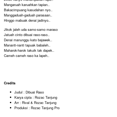
Mangaruah karuahkan tapian..
Bakacimpuang kasudahan nyo..
Manggaduah-gaduah parasaan..
Hinggo mabuak denai jadinyo..
Jikok jaleh uda samo-samo maraso
Jatuah cinto dibuai raso-raso..
Denai manunggu kato bajawek..
Mananti-nanti tapuak babaleh..
Maharok-harok takuik tak dapek..
Cameh cameh raso ka lapeh..
Credits
Judul : Dibuai Raso
Karya cipta : Rozac Tanjung
Arr : Rival & Rozac Tanjung
Produksi : Rozac Tanjung Pro