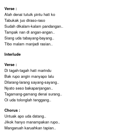
Verse :
Alah denai tutuik pintu hati ko
Tabukak juo diraso-raso
Sudah dikalam-kalam pandangan..
Tampak nan di angan-angan..
Siang uda tabayang-bayang..
Tibo malam manjadi rasian..
Interlude
Verse :
Di tagah-tagah hati marindu
Bak rupo angin manyapo lalu
Dilarang-larang sayang-sayang..
Nyato seso bakapanjangan..
Tagamang-gamang denai surang..
Oi uda tolonglah tenggang..
Chorus :
Untuak apo uda datang..
Jikok hanyo manampakan rupo..
Mangaruah karuahkan tapian..