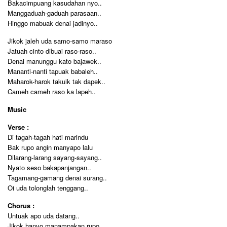
Bakacimpuang kasudahan nyo..
Manggaduah-gaduah parasaan..
Hinggo mabuak denai jadinyo..
Jikok jaleh uda samo-samo maraso
Jatuah cinto dibuai raso-raso..
Denai manunggu kato bajawek..
Mananti-nanti tapuak babaleh..
Maharok-harok takuik tak dapek..
Cameh cameh raso ka lapeh..
Music
Verse :
Di tagah-tagah hati marindu
Bak rupo angin manyapo lalu
Dilarang-larang sayang-sayang..
Nyato seso bakapanjangan..
Tagamang-gamang denai surang..
Oi uda tolonglah tenggang..
Chorus :
Untuak apo uda datang..
Jikok hanyo manampakan rupo..