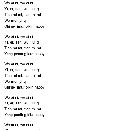
Wo ai ni, wo ai ni
Yi, er, san, wu, liu, qi
Tian mi mi, tian mi mi
Wo men yi qi
China-Timur bikin happy..
Wo ai ni, wo ai ni
Yi, er, san, wu, liu, qi
Tian mi mi, tian mi mi
Yang penting kita happy
Wo ai ni, wo ai ni
Yi, er, san, wu, liu, qi
Tian mi mi, tian mi mi
Wo men yi qi
China-Timur bikin happy..
Wo ai ni, wo ai ni
Yi, er, san, wu, liu, qi
Tian mi mi, tian mi mi
Yang penting kita happy
Wo ai ni, wo ai ni