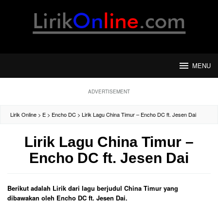
Loncat
ke
konten
MENU
ADVERTISEMENT
Lirik Online
>
E
>
Encho DC
>
Lirik Lagu China Timur – Encho DC ft. Jesen Dai
Lirik Lagu China Timur –
Encho DC ft. Jesen Dai
Berikut adalah Lirik dari lagu berjudul China Timur yang
dibawakan oleh Encho DC ft. Jesen Dai.