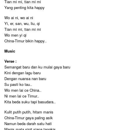
Tian mi mi, tian mi mi
Yang penting kita happy
Wo ai ni, wo ai ni
Yi, er, san, wu, liu, qi
Tian mi mi, tian mi mi
Wo men yi qi
China-Timur bikin happy..
Music
Verse :
Semangat baru dan ku mulai gaya baru
Kini dengan lagu baru
Dengan nuansa nan baru
Su pasti ko tau..
Wo men lai ce China..
Ni men lai ce Timur..
Kita beda suku tapi basudara..
Kulit putih putih, hitam manis
China-Timur gaya paling asik
Namun beda darah satu hati
Manis mata sipit siapa tangkis..