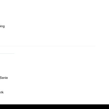
bing
 Senie
rik