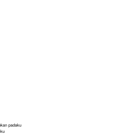
ukan padaku
nku