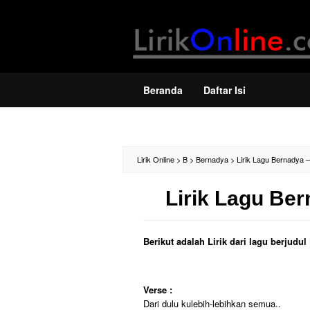
Loncat
ke
konten
Beranda
Daftar Isi
Lirik Online
>
B
>
Bernadya
>
Lirik Lagu Bernadya 
Lirik Lagu Ber
Berikut adalah Lirik dari lagu berjud
Verse :
Dari dulu kulebih-lebihkan semua..