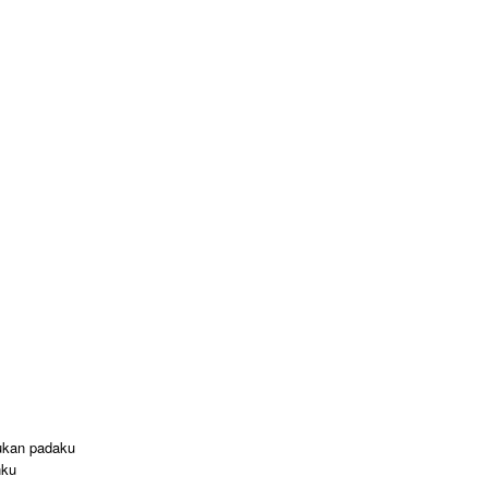
ukan padaku
nku