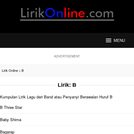
Loncat
ke
konten
MENU
ADVERTISEMENT
Lirik Online
>
B
Lirik:
B
Kumpulan Lirik Lagu dari Band atau Penyanyi Berawalan Huruf B
B Three Star
Baby Shima
Bagarap