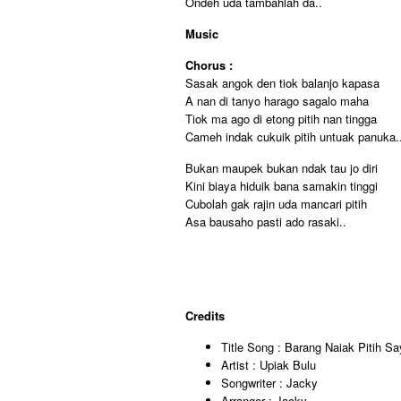
Ondeh uda tambahlah da..
Music
Chorus :
Sasak angok den tiok balanjo kapasa
A nan di tanyo harago sagalo maha
Tiok ma ago di etong pitih nan tingga
Cameh indak cukuik pitih untuak panuka.
Bukan maupek bukan ndak tau jo diri
Kini biaya hiduik bana samakin tinggi
Cubolah gak rajin uda mancari pitih
Asa bausaho pasti ado rasaki..
Credits
Title Song : Barang Naiak Pitih Sa
Artist : Upiak Bulu
Songwriter : Jacky
Arranger : Jacky