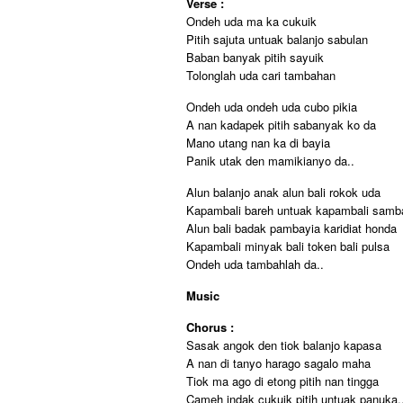
Verse :
Ondeh uda ma ka cukuik
Pitih sajuta untuak balanjo sabulan
Baban banyak pitih sayuik
Tolonglah uda cari tambahan
Ondeh uda ondeh uda cubo pikia
A nan kadapek pitih sabanyak ko da
Mano utang nan ka di bayia
Panik utak den mamikianyo da..
Alun balanjo anak alun bali rokok uda
Kapambali bareh untuak kapambali samb
Alun bali badak pambayia karidiat honda
Kapambali minyak bali token bali pulsa
Ondeh uda tambahlah da..
Music
Chorus :
Sasak angok den tiok balanjo kapasa
A nan di tanyo harago sagalo maha
Tiok ma ago di etong pitih nan tingga
Cameh indak cukuik pitih untuak panuka.