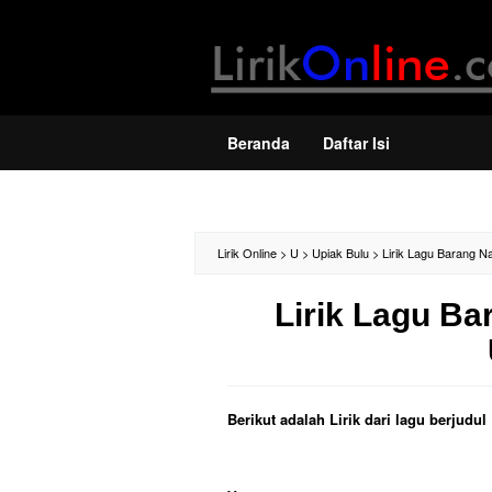
Loncat
ke
konten
Beranda
Daftar Isi
Lirik Online
>
U
>
Upiak Bulu
>
Lirik Lagu Barang Na
Lirik Lagu Ba
Berikut adalah Lirik dari lagu berjudu