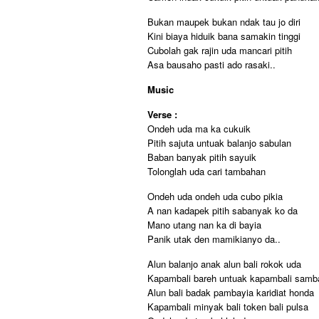
Bukan maupek bukan ndak tau jo diri
Kini biaya hiduik bana samakin tinggi
Cubolah gak rajin uda mancari pitih
Asa bausaho pasti ado rasaki..
Music
Verse :
Ondeh uda ma ka cukuik
Pitih sajuta untuak balanjo sabulan
Baban banyak pitih sayuik
Tolonglah uda cari tambahan
Ondeh uda ondeh uda cubo pikia
A nan kadapek pitih sabanyak ko da
Mano utang nan ka di bayia
Panik utak den mamikianyo da..
Alun balanjo anak alun bali rokok uda
Kapambali bareh untuak kapambali samb
Alun bali badak pambayia karidiat honda
Kapambali minyak bali token bali pulsa