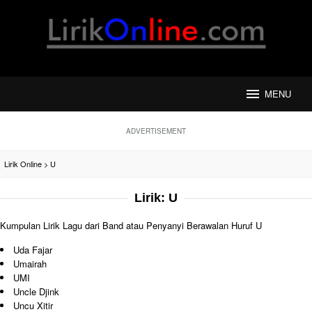
Loncat
ke
konten
MENU
ADVERTISEMENT
Lirik Online
>
U
Lirik:
U
Kumpulan Lirik Lagu dari Band atau Penyanyi Berawalan Huruf U
Uda Fajar
Umairah
UMI
Uncle Djink
Uncu Xitir