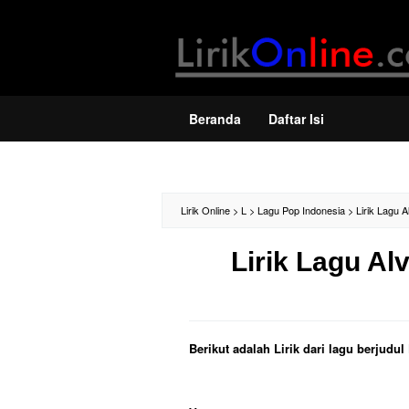
Loncat
ke
konten
Beranda
Daftar Isi
Lirik Online
>
L
>
Lagu Pop Indonesia
>
Lirik Lagu A
Lirik Lagu Alv
Berikut adalah Lirik dari lagu berjudul