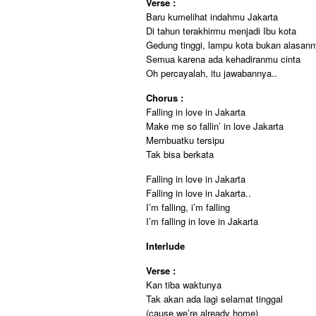
Verse :
Baru kumelihat indahmu Jakarta
Di tahun terakhirmu menjadi Ibu kota
Gedung tinggi, lampu kota bukan alasan
Semua karena ada kehadiranmu cinta
Oh percayalah, itu jawabannya..
Chorus :
Falling in love in Jakarta
Make me so fallin’ in love Jakarta
Membuatku tersipu
Tak bisa berkata
Falling in love in Jakarta
Falling in love in Jakarta..
I’m falling, i’m falling
I’m falling in love in Jakarta
Interlude
Verse :
Kan tiba waktunya
Tak akan ada lagi selamat tinggal
(cause we’re already home)