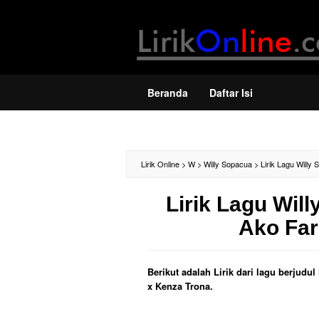
Loncat
ke
konten
Beranda
Daftar Isi
Lirik Online
>
W
>
Willy Sopacua
>
Lirik Lagu Willy
Lirik Lagu Will
Ako Far
Berikut adalah Lirik dari lagu berjudu
x Kenza Trona.