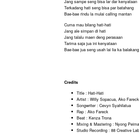
Jang sampe seng bisa lar dar kenyataan
Terkadang hati seng bisa par batahang
Bae-bae rindu la mulai calling mantan
Cuma mau bilang hati-hati
Jang ale simpan di hati
Jang talalu maen deng perasaan
Tarima saja jua ini kenyataan
Bae-bae jua seng usah lai lia ka balakang
Credits
Title : Hati-Hati
Artist : Willy Sopacua, Ako Farec
Songwriter : Cevyn Syahilatua
Rap : Ako Fareck
Beat : Kenza Trona
Mixing & Mastering : Nyong Peima
Studio Recording : 88 Creative La