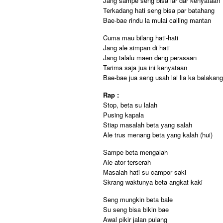
Jang sampe seng bisa lar dar kenyataan
Terkadang hati seng bisa par batahang
Bae-bae rindu la mulai calling mantan
Cuma mau bilang hati-hati
Jang ale simpan di hati
Jang talalu maen deng perasaan
Tarima saja jua ini kenyataan
Bae-bae jua seng usah lai lia ka balakang
Rap :
Stop, beta su lalah
Pusing kapala
Stiap masalah beta yang salah
Ale trus menang beta yang kalah (hui)
Sampe beta mengalah
Ale ator terserah
Masalah hati su campor saki
Skrang waktunya beta angkat kaki
Seng mungkin beta bale
Su seng bisa bikin bae
Awal pikir jalan pulang