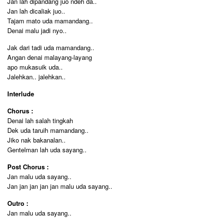
Jan lah dipandang juo ndeh da..
Jan lah dicaliak juo..
Tajam mato uda mamandang..
Denai malu jadi nyo..
Jak dari tadi uda mamandang..
Angan denai malayang-layang
apo mukasuik uda..
Jalehkan.. jalehkan..
Interlude
Chorus :
Denai lah salah tingkah
Dek uda taruih mamandang..
Jiko nak bakanalan..
Gentelman lah uda sayang..
Post Chorus :
Jan malu uda sayang..
Jan jan jan jan jan malu uda sayang..
Outro :
Jan malu uda sayang..