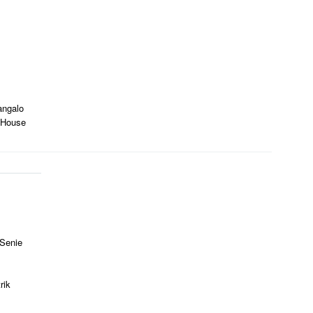
angalo
 House
 Senie
rik