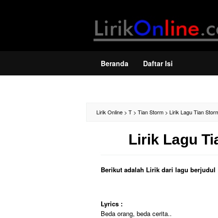
Loncat
ke
konten
Beranda
Daftar Isi
Lirik Online
>
T
>
Tian Storm
>
Lirik Lagu Tian Stor
Lirik Lagu T
Berikut adalah Lirik dari lagu berjudu
Lyrics :
Beda orang, beda cerita..