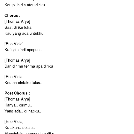
Kau pilih dia atau diriku..
Chorus :
[Thomas Arya]
Saat diriku luka
Kau yang ada untukku
[Eno Viola]
Ku ingin jadi apapun..
[Thomas Arya]
Dan dirimu terima apa diriku
[Eno Viola]
Kerana cintaku tulus..
Post Chorus :
[Thomas Arya]
Hanya.. dirimu..
Yang ada.. di hatiku..
[Eno Viola]
Ku akan.. selalu..
Mencintaimu sepenuh hatiku..