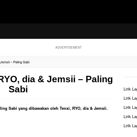
ADVERTISEMENT
 Jemsii – Paling Sabi
 RYO, dia & Jemsii – Paling
Sabi
Lirik L
Lirik L
Lirik L
Paling Sabi yang dibawakan oleh Tenxi, RYO, dia & Jemsii.
Lirik L
Lirik L