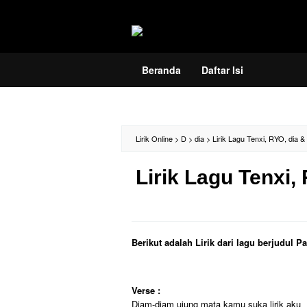
Loncat
ke
konten
Beranda
Daftar Isi
Lirik Online
>
D
>
dia
>
Lirik Lagu Tenxi, RYO, dia &
Lirik Lagu Tenxi,
Berikut adalah Lirik dari lagu berjudul 
Verse :
Diam-diam ujung mata kamu suka lirik aku