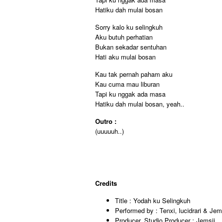
Hatiku dah mulai bosan
Sorry kalo ku selingkuh
Aku butuh perhatian
Bukan sekadar sentuhan
Hati aku mulai bosan
Kau tak pernah paham aku
Kau cuma mau liburan
Tapi ku nggak ada masa
Hatiku dah mulai bosan, yeah..
Outro :
(uuuuuh..)
Credits
Title : Yodah ku Selingkuh
Performed by : Tenxi, lucidrari & Jem
Producer, Studio Producer : Jemsii