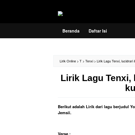
Loncat
ke
konten
Beranda
Daftar Isi
Lirik Online
>
T
>
Tenxi
>
Lirik Lagu Tenxi, lucidrar
Lirik Lagu Tenxi,
ku
Berikut adalah Lirik dari lagu berjudul 
Jemsii.
Verse :