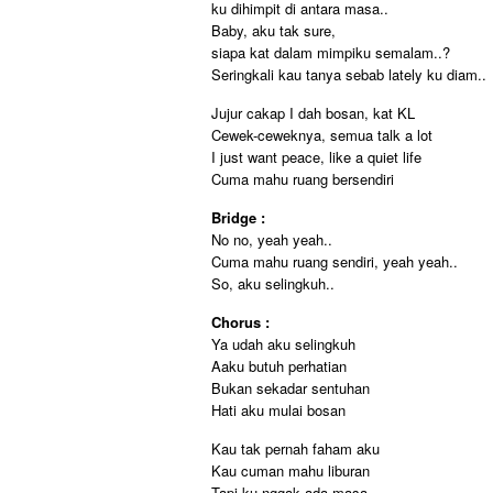
ku dihimpit di antara masa..
Baby, aku tak sure,
siapa kat dalam mimpiku semalam..?
Seringkali kau tanya sebab lately ku diam..
Jujur cakap I dah bosan, kat KL
Cewek-ceweknya, semua talk a lot
I just want peace, like a quiet life
Cuma mahu ruang bersendiri
Bridge :
No no, yeah yeah..
Cuma mahu ruang sendiri, yeah yeah..
So, aku selingkuh..
Chorus :
Ya udah aku selingkuh
Aaku butuh perhatian
Bukan sekadar sentuhan
Hati aku mulai bosan
Kau tak pernah faham aku
Kau cuman mahu liburan
Tapi ku nggak ada masa