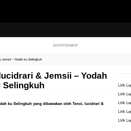
ADVERTISEMENT
i & Jemsii – Yodah ku Selingkuh
 lucidrari & Jemsii – Yodah
 Selingkuh
Lirik L
Lirik L
Lirik L
Yodah ku Selingkuh yang dibawakan oleh Tenxi, lucidrari &
Lirik L
Lirik L