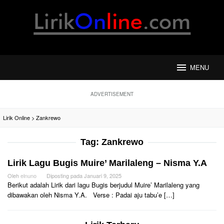
Loncat
ke
konten
MENU
ADVERTISEMENT
Lirik Online
>
Zankrewo
Tag:
Zankrewo
Lirik Lagu Bugis Muire’ Marilaleng – Nisma Y.A
Oleh
elnuno
Diposting pada
Januari 9, 2025
Berikut adalah Lirik dari lagu Bugis berjudul Muire’ Marilaleng yang
dibawakan oleh Nisma Y.A. Verse : Padai aju tabu’e […]