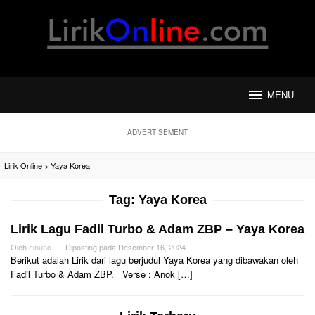
Loncat
ke
konten
MENU
ADVERTISEMENT
Lirik Online
>
Yaya Korea
Tag:
Yaya Korea
Lirik Lagu Fadil Turbo & Adam ZBP – Yaya Korea
Oleh
elnuno
Diposting pada
Desember 16, 2024
Berikut adalah Lirik dari lagu berjudul Yaya Korea yang dibawakan oleh
Fadil Turbo & Adam ZBP. Verse : Anok […]