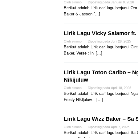
Oleh
elnuno
Diposting pada
Januari 8, 2026
Berikut adalah Lirik dari lagu berjudul O
Baker & Jacson […]
Lirik Lagu Vicky Salamor ft
Oleh
elnuno
Diposting pada
Juni 28, 2025
Berikut adalah Lirik dari lagu berjudul C
Baker. Verse : Ini […]
Lirik Lagu Toton Caribo – Ng
Nikijuluw
Oleh
elnuno
Diposting pada
April 18, 2025
Berikut adalah Lirik dari lagu berjudul N
Fresly Nikijuluw. […]
Lirik Lagu Wizz Baker – Sa 
Oleh
elnuno
Diposting pada
April 7, 2025
Berikut adalah Lirik dari lagu berjudul 