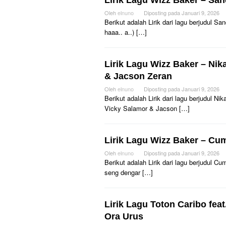
Lirik Lagu Wizz Baker – San
Oleh
elnuno
Diposting pada
Januari 9, 2026
Berikut adalah Lirik dari lagu berjudul S
haaa.. a..) […]
Lirik Lagu Wizz Baker – Nika
& Jacson Zeran
Oleh
elnuno
Diposting pada
Januari 9, 2026
Berikut adalah Lirik dari lagu berjudul N
Vicky Salamor‬ & Jacson […]
Lirik Lagu Wizz Baker – Cu
Oleh
elnuno
Diposting pada
Januari 9, 2026
Berikut adalah Lirik dari lagu berjudul
seng dengar […]
Lirik Lagu Toton Caribo fea
Ora Urus