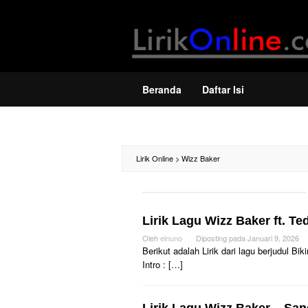
Loncat
ke
konten
Beranda
Daftar Isi
Lirik Online
>
Wizz Baker
Lirik Lagu Wizz Baker ft. Te
Oleh
elnuno
Diposting pada
Januari 9, 2026
Berikut adalah Lirik dari lagu berjudul 
Intro : […]