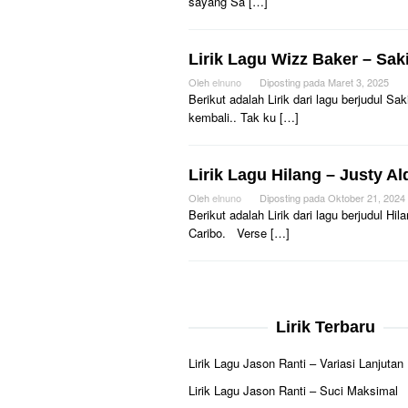
sayang Sa […]
Lirik Lagu Wizz Baker – Saki
Oleh
elnuno
Diposting pada
Maret 3, 2025
Berikut adalah Lirik dari lagu berjudul 
kembali.. Tak ku […]
Lirik Lagu Hilang – Justy Al
Oleh
elnuno
Diposting pada
Oktober 21, 2024
Berikut adalah Lirik dari lagu berjudul H
Caribo. Verse […]
Lirik Terbaru
Lirik Lagu Jason Ranti – Variasi Lanjutan
Lirik Lagu Jason Ranti – Suci Maksimal