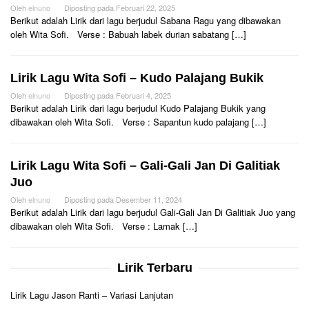
Oleh
elnuno
Diposting pada
Februari 22, 2025
Berikut adalah Lirik dari lagu berjudul Sabana Ragu yang dibawakan
oleh Wita Sofi. Verse : Babuah labek durian sabatang […]
Lirik Lagu Wita Sofi – Kudo Palajang Bukik
Oleh
elnuno
Diposting pada
Februari 4, 2025
Berikut adalah Lirik dari lagu berjudul Kudo Palajang Bukik yang
dibawakan oleh Wita Sofi. Verse : Sapantun kudo palajang […]
Lirik Lagu Wita Sofi – Gali-Gali Jan Di Galitiak
Juo
Oleh
elnuno
Diposting pada
Desember 11, 2024
Berikut adalah Lirik dari lagu berjudul Gali-Gali Jan Di Galitiak Juo yang
dibawakan oleh Wita Sofi. Verse : Lamak […]
Lirik Terbaru
Lirik Lagu Jason Ranti – Variasi Lanjutan