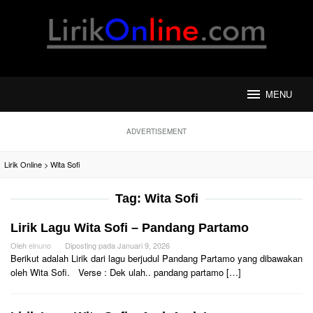
Loncat
ke
konten
MENU
ADVERTISEMENT
Lirik Online
>
Wita Sofi
Tag:
Wita Sofi
Lirik Lagu Wita Sofi – Pandang Partamo
Oleh
elnuno
Diposting pada
Januari 9, 2026
Berikut adalah Lirik dari lagu berjudul Pandang Partamo yang dibawakan
oleh Wita Sofi. Verse : Dek ulah.. pandang partamo […]