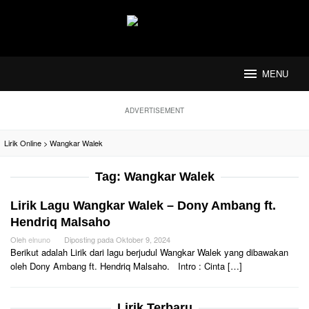
Loncat
ke
konten
MENU
ADVERTISEMENT
Lirik Online
>
Wangkar Walek
Tag:
Wangkar Walek
Lirik Lagu Wangkar Walek – Dony Ambang ft.
Hendriq Malsaho
Oleh
elnuno
Diposting pada
Oktober 9, 2024
Berikut adalah Lirik dari lagu berjudul Wangkar Walek yang dibawakan
oleh Dony Ambang ft. Hendriq Malsaho. Intro : Cinta […]
Lirik Terbaru