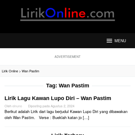
Loncat
ke
konten
MENU
ADVERTISEMENT
Lirik Online
>
Wan Pastim
Tag:
Wan Pastim
Lirik Lagu Kawan Lupo Diri – Wan Pastim
Oleh
elnuno
Diposting pada
Agustus 2, 2024
Berikut adalah Lirik dari lagu berjudul Kawan Lupo Diri yang dibawakan
oleh Wan Pastim. Verse : Bueklah katan jo […]