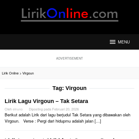
Loncat
ke
konten
MENU
ADVERTISEMENT
Lirik Online
>
Virgoun
Tag:
Virgoun
Lirik Lagu Virgoun – Tak Setara
Oleh
elnuno
Diposting pada
Februari 20, 2026
Berikut adalah Lirik dari lagu berjudul Tak Setara yang dibawakan oleh
Virgoun. Verse : Pergi dari hidupmu adalah jalan […]