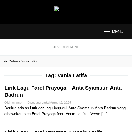
Loncat
ke
konten
MENU
ADVERTISEMENT
Lirik Online
>
Vania Latifa
Tag:
Vania Latifa
Lirik Lagu Farel Prayoga – Anta Syamsun Anta
Badrun
Oleh
elnuno
Diposting pada
Maret 12, 2025
Berikut adalah Lirik dari lagu berjudul Anta Syamsun Anta Badrun yang
dibawakan oleh Farel Prayoga feat. Vania Latifa. Verse […]