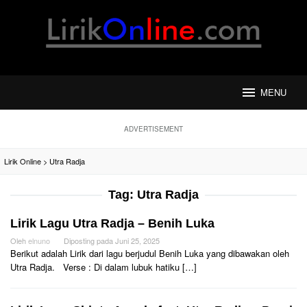
Loncat
ke
konten
MENU
ADVERTISEMENT
Lirik Online
>
Utra Radja
Tag:
Utra Radja
Lirik Lagu Utra Radja – Benih Luka
Oleh
elnuno
Diposting pada
Juni 25, 2025
Berikut adalah Lirik dari lagu berjudul Benih Luka yang dibawakan oleh
Utra Radja. Verse : Di dalam lubuk hatiku […]