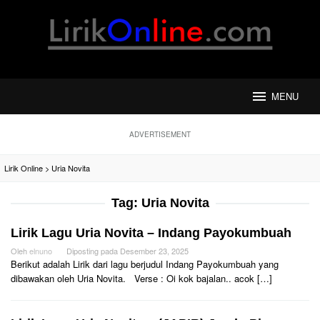
Loncat
ke
konten
MENU
ADVERTISEMENT
Lirik Online
>
Uria Novita
Tag:
Uria Novita
Lirik Lagu Uria Novita – Indang Payokumbuah
Oleh
elnuno
Diposting pada
Desember 23, 2025
Berikut adalah Lirik dari lagu berjudul Indang Payokumbuah yang
dibawakan oleh Uria Novita. Verse : Oi kok bajalan.. acok […]