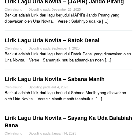
Lirik Lagu Uria Novita – (JAPIR) Jando Pirang
Oleh
elnuno
Diposting pada
Desember 23, 2025
Berikut adalah Lirik dari lagu berjudul (JAPIR) Jando Pirang yang
dibawakan oleh Uria Novita. Verse : Salahnyo uda ka […]
Lirik Lagu Uria Novita – Ratok Denai
Oleh
elnuno
Diposting pada
September 1, 2025
Berikut adalah Lirik dari lagu berjudul Ratok Denai yang dibawakan oleh
Uria Novita. Verse : Samanjak niru baladuangkan ndeh […]
Lirik Lagu Uria Novita – Sabana Manih
Oleh
elnuno
Diposting pada
Juli 4, 2025
Berikut adalah Lirik dari lagu berjudul Sabana Manih yang dibawakan
oleh Uria Novita. Verse : Manih manih tasabuik si […]
Lirik Lagu Uria Novita – Sayang Ka Uda Balabiah
Bana
Oleh
elnuno
Diposting pada
Januari 14, 2025