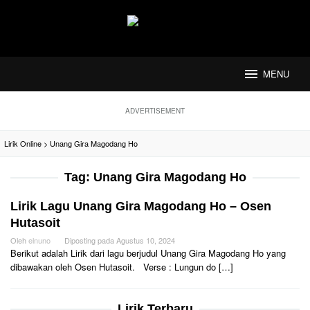
Loncat
ke
konten
MENU
ADVERTISEMENT
Lirik Online
>
Unang Gira Magodang Ho
Tag:
Unang Gira Magodang Ho
Lirik Lagu Unang Gira Magodang Ho – Osen
Hutasoit
Oleh
elnuno
Diposting pada
Agustus 10, 2024
Berikut adalah Lirik dari lagu berjudul Unang Gira Magodang Ho yang
dibawakan oleh Osen Hutasoit. Verse : Lungun do […]
Lirik Terbaru