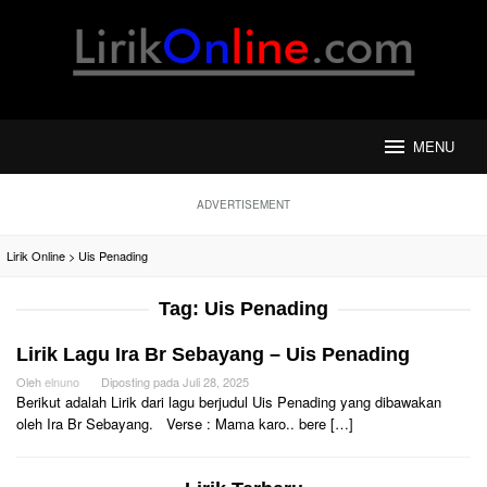
Loncat
ke
konten
MENU
ADVERTISEMENT
Lirik Online
>
Uis Penading
Tag:
Uis Penading
Lirik Lagu Ira Br Sebayang – Uis Penading
Oleh
elnuno
Diposting pada
Juli 28, 2025
Berikut adalah Lirik dari lagu berjudul Uis Penading yang dibawakan
oleh Ira Br Sebayang. Verse : Mama karo.. bere […]