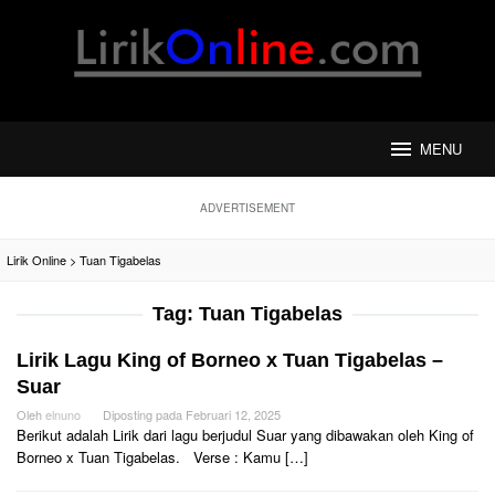
Loncat
ke
konten
MENU
ADVERTISEMENT
Lirik Online
>
Tuan Tigabelas
Tag:
Tuan Tigabelas
Lirik Lagu King of Borneo x Tuan Tigabelas –
Suar
Oleh
elnuno
Diposting pada
Februari 12, 2025
Berikut adalah Lirik dari lagu berjudul Suar yang dibawakan oleh King of
Borneo x Tuan Tigabelas. Verse : Kamu […]