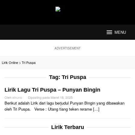
Loncat
ke
konten
MENU
ADVERTISEMENT
Lirik Online
>
Tri Puspa
Tag:
Tri Puspa
Lirik Lagu Tri Puspa – Punyan Bingin
Oleh
elnuno
Diposting pada
Maret 18, 2025
Berikut adalah Lirik dari lagu berjudul Punyan Bingin yang dibawakan
oleh Tri Puspa. Verse : Utang tiang teken rerame […]
Lirik Terbaru