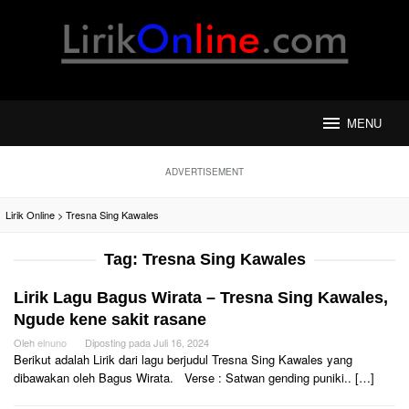
Loncat
ke
konten
MENU
ADVERTISEMENT
Lirik Online
>
Tresna Sing Kawales
Tag:
Tresna Sing Kawales
Lirik Lagu Bagus Wirata – Tresna Sing Kawales,
Ngude kene sakit rasane
Oleh
elnuno
Diposting pada
Juli 16, 2024
Berikut adalah Lirik dari lagu berjudul Tresna Sing Kawales yang
dibawakan oleh Bagus Wirata. Verse : Satwan gending puniki.. […]