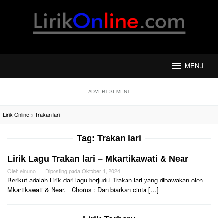
Loncat
ke
konten
MENU
ADVERTISEMENT
Lirik Online
>
Trakan lari
Tag:
Trakan lari
Lirik Lagu Trakan lari – Mkartikawati & Near
Oleh
elnuno
Diposting pada
Oktober 1, 2024
Berikut adalah Lirik dari lagu berjudul Trakan lari yang dibawakan oleh
Mkartikawati & Near. Chorus : Dan biarkan cinta […]