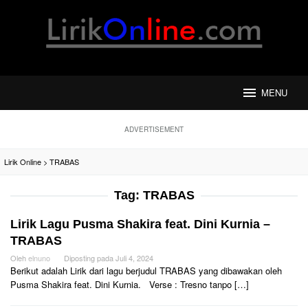
Loncat
ke
konten
MENU
ADVERTISEMENT
Lirik Online
>
TRABAS
Tag:
TRABAS
Lirik Lagu Pusma Shakira feat. Dini Kurnia –
TRABAS
Oleh
elnuno
Diposting pada
Juli 4, 2024
Berikut adalah Lirik dari lagu berjudul TRABAS yang dibawakan oleh
Pusma Shakira feat. Dini Kurnia. Verse : Tresno tanpo […]