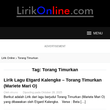
Loncat
ke
konten
MENU
ADVERTISEMENT
Lirik Online
>
Torang Timurkan
Tag:
Torang Timurkan
Lirik Lagu Etgard Kalengke – Torang Timurkan
(Mariete Mari O)
Oleh
elnuno
Diposting pada
Oktober 28, 2025
Berikut adalah Lirik dari lagu berjudul Torang Timurkan (Mariete Mari O)
yang dibawakan oleh Etgard Kalengke. Verse : Beta […]