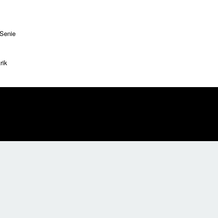
 Senie
rik