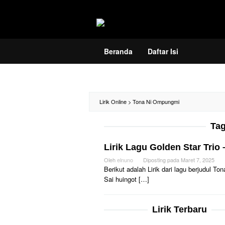
Loncat
ke
konten
Beranda
Daftar Isi
Lirik Online
>
Tona Ni Ompungmi
Ta
Lirik Lagu Golden Star Tri
Oleh
elnuno
Diposting pada
Maret 7, 2025
Berikut adalah Lirik dari lagu berjudul 
Sai huingot […]
Lirik Terbaru