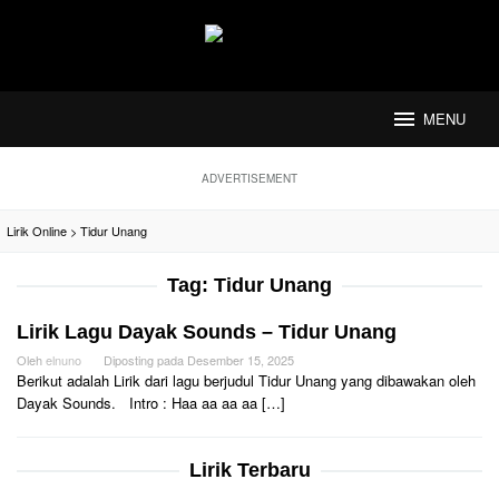
Loncat
ke
konten
MENU
ADVERTISEMENT
Lirik Online
>
Tidur Unang
Tag:
Tidur Unang
Lirik Lagu Dayak Sounds – Tidur Unang
Oleh
elnuno
Diposting pada
Desember 15, 2025
Berikut adalah Lirik dari lagu berjudul Tidur Unang yang dibawakan oleh
Dayak Sounds. Intro : Haa aa aa aa […]
Lirik Terbaru