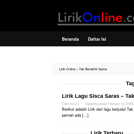
Loncat
ke
konten
Beranda
Daftar Isi
Lirik Online
>
Tak Berakhir Sama
Ta
Lirik Lagu Sisca Saras – Ta
Oleh
elnuno
Diposting pada
Februari 12, 2025
Berikut adalah Lirik dari lagu berjudul 
pernah ada […]
Lirik Terbaru