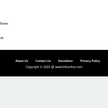
 Senie
rik
About Us
Contact Us
Disclaimer
Privacy Policy
Copyright © 2023 @ www.lirikonline.com