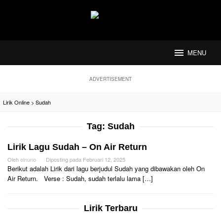
Loncat
ke
konten
MENU
ADVERTISEMENT
Lirik Online
>
Sudah
Tag:
Sudah
Lirik Lagu Sudah – On Air Return
Oleh
elnuno
Diposting pada
Februari 12, 2025
Berikut adalah Lirik dari lagu berjudul Sudah yang dibawakan oleh On
Air Return. Verse : Sudah, sudah terlalu lama […]
Lirik Terbaru