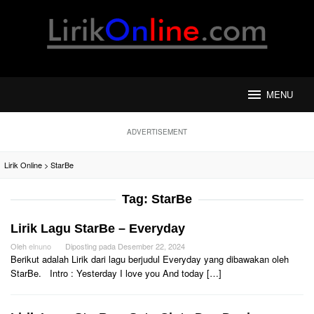
Loncat
ke
konten
MENU
ADVERTISEMENT
Lirik Online
>
StarBe
Tag:
StarBe
Lirik Lagu StarBe – Everyday
Oleh
elnuno
Diposting pada
Desember 22, 2024
Berikut adalah Lirik dari lagu berjudul Everyday yang dibawakan oleh
StarBe. Intro : Yesterday I love you And today […]