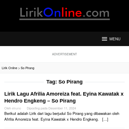
Loncat
ke
konten
MENU
ADVERTISEMENT
Lirik Online
>
So Pirang
Tag:
So Pirang
Lirik Lagu Afrilia Amoreiza feat. Eyina Kawatak x
Hendro Engkeng – So Pirang
Oleh
elnuno
Diposting pada
Desember 11, 2024
Berikut adalah Lirik dari lagu berjudul So Pirang yang dibawakan oleh
Afrilia Amoreiza feat. Eyina Kawatak x Hendro Engkeng. […]